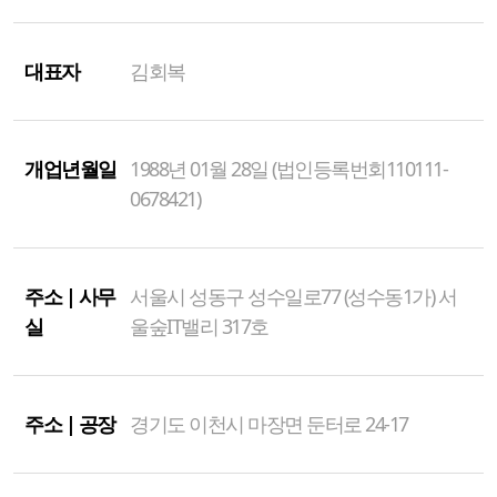
대표자
김회복
개업년월일
1988년 01월 28일 (법인등록번회110111-
0678421)
주소 | 사무
서울시 성동구 성수일로77 (성수동1가) 서
실
울숲IT밸리 317호
주소 | 공장
경기도 이천시 마장면 둔터로 24-17