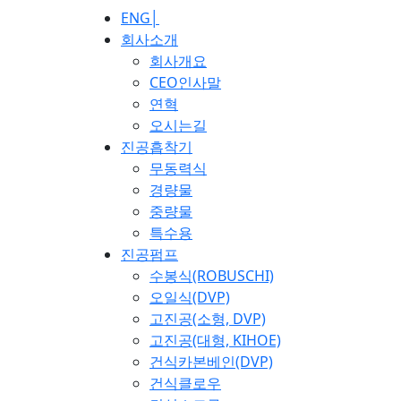
ENG│
회사소개
회사개요
CEO인사말
연혁
오시는길
진공흡착기
무동력식
경량물
중량물
특수용
진공펌프
수봉식(ROBUSCHI)
오일식(DVP)
고진공(소형, DVP)
고진공(대형, KIHOE)
건식카본베인(DVP)
건식클로우