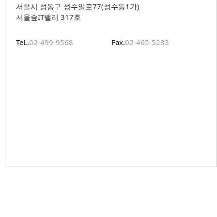
서울시 성동구 성수일로77(성수동1가)
서울숲IT밸리 317호
TeL.
02-499-9568
Fax.
02-465-5283